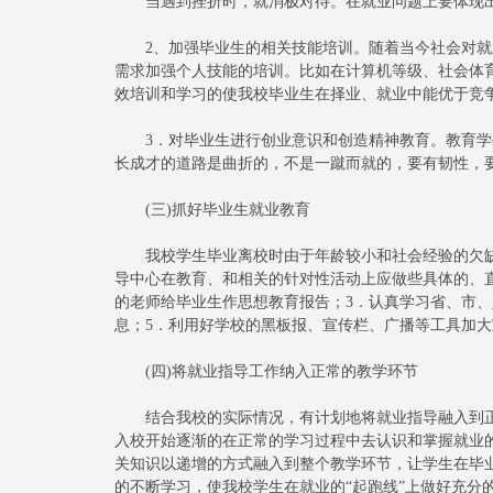
当遇到挫折时，就消极对待。在就业问题上要体现出
2、加强毕业生的相关技能培训。随着当今社会对就
需求加强个人技能的培训。比如在计算机等级、社会体
效培训和学习的使我校毕业生在择业、就业中能优于竞
3．对毕业生进行创业意识和创造精神教育。教育学
长成才的道路是曲折的，不是一蹴而就的，要有韧性，
(三)抓好毕业生就业教育
我校学生毕业离校时由于年龄较小和社会经验的欠缺
导中心在教育、和相关的针对性活动上应做些具体的、直
的老师给毕业生作思想教育报告；3．认真学习省、市、
息；5．利用好学校的黑板报、宣传栏、广播等工具加大
(四)将就业指导工作纳入正常的教学环节
结合我校的实际情况，有计划地将就业指导融入到正
入校开始逐渐的在正常的学习过程中去认识和掌握就业
关知识以递增的方式融入到整个教学环节，让学生在毕
的不断学习，使我校学生在就业的“起跑线”上做好充分